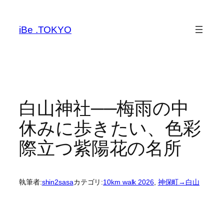
内
容
iBe .TOKYO
を
ス
キ
ッ
プ
白山神社──梅雨の中
休みに歩きたい、色彩
際立つ紫陽花の名所
執筆者:
shin2sasa
カテゴリ:
10km walk 2026
, 
神保町→白山