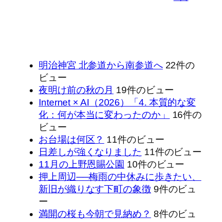
明治神宮 北参道から南参道へ
22件の
ビュー
夜明け前の秋の月
19件のビュー
Internet × AI（2026）「4. 本質的な変
化：何が本当に変わったのか」
16件の
ビュー
お台場は何区？
11件のビュー
日差しが強くなりました
11件のビュー
11月の上野恩賜公園
10件のビュー
押上周辺──梅雨の中休みに歩きたい、
新旧が織りなす下町の象徴
9件のビュ
ー
満開の桜も今朝で見納め？
8件のビュ