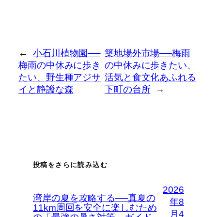
←
小石川植物園──
築地場外市場──梅雨
梅雨の中休みに歩き
の中休みに歩きたい、
たい、野生種アジサ
活気と食文化あふれる
イと静謐な森
下町の台所
→
投稿をさらに読み込む
2026
湾岸の夏を攻略する──真夏の
年8
11km周回を安全に楽しむため
月4