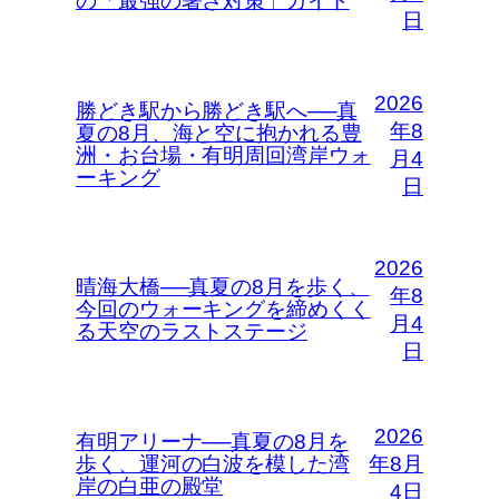
の「最強の暑さ対策」ガイド
日
2026
勝どき駅から勝どき駅へ──真
年8
夏の8月、海と空に抱かれる豊
洲・お台場・有明周回湾岸ウォ
月4
ーキング
日
2026
晴海大橋──真夏の8月を歩く、
年8
今回のウォーキングを締めくく
月4
る天空のラストステージ
日
2026
有明アリーナ──真夏の8月を
歩く、運河の白波を模した湾
年8月
岸の白亜の殿堂
4日