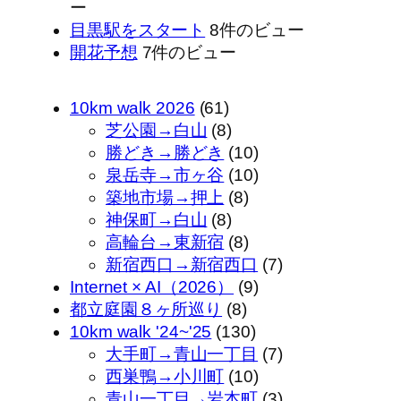
ー
目黒駅をスタート
8件のビュー
開花予想
7件のビュー
10km walk 2026
(61)
芝公園→白山
(8)
勝どき→勝どき
(10)
泉岳寺→市ヶ谷
(10)
築地市場→押上
(8)
神保町→白山
(8)
高輪台→東新宿
(8)
新宿西口→新宿西口
(7)
Internet × AI（2026）
(9)
都立庭園８ヶ所巡り
(8)
10km walk '24~'25
(130)
大手町→青山一丁目
(7)
西巣鴨→小川町
(10)
青山一丁目→岩本町
(3)