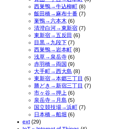
西巣鴨→牛込柳町
(8)
飯田橋→麻布十番
(7)
巣鴨→六本木
(6)
清澄白河→東新宿
(7)
東新宿→五反田
(6)
目黒→九段下
(7)
西巣鴨→岩本町
(8)
浅草→泉岳寺
(6)
赤羽橋→両国
(9)
大手町→西大島
(8)
東新宿→本郷三丁目
(5)
勝どき→新宿三丁目
(7)
市ヶ谷→押上
(6)
泉岳寺→月島
(5)
国立競技場→浜町
(7)
日本橋→船堀
(6)
ext
(29)
IoT ~ Internet of Things
(4)