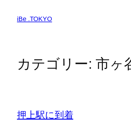
内
容
iBe .TOKYO
を
ス
キ
ッ
プ
カテゴリー:
市ヶ
押上駅に到着