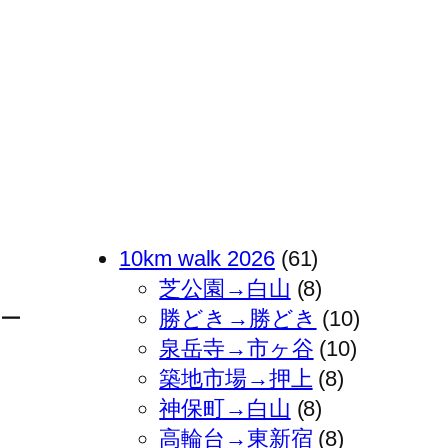
10km walk 2026
(61)
芝公園→白山
(8)
ュー
勝どき→勝どき
(10)
泉岳寺→市ヶ谷
(10)
築地市場→押上
(8)
神保町→白山
(8)
高輪台→東新宿
(8)