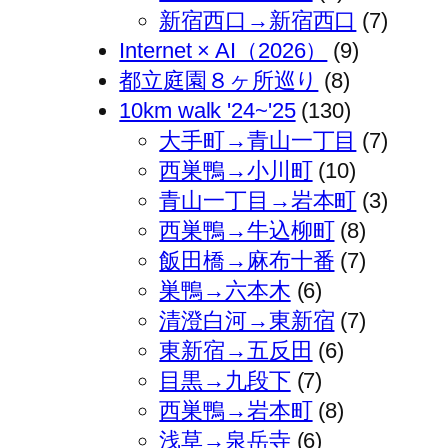
新宿西口→新宿西口
(7)
Internet × AI（2026）
(9)
都立庭園８ヶ所巡り
(8)
10km walk '24~'25
(130)
大手町→青山一丁目
(7)
西巣鴨→小川町
(10)
青山一丁目→岩本町
(3)
西巣鴨→牛込柳町
(8)
飯田橋→麻布十番
(7)
巣鴨→六本木
(6)
清澄白河→東新宿
(7)
東新宿→五反田
(6)
目黒→九段下
(7)
西巣鴨→岩本町
(8)
浅草→泉岳寺
(6)