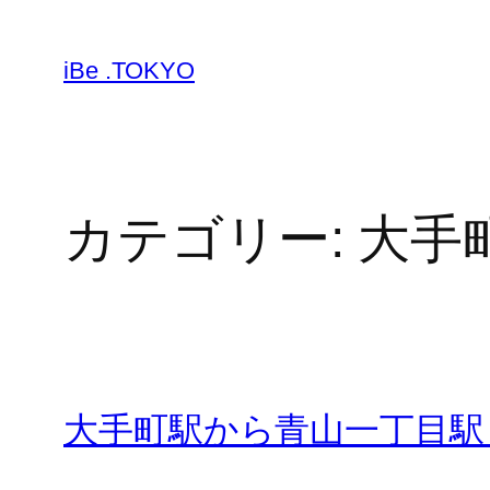
内
容
iBe .TOKYO
を
ス
キ
ッ
プ
カテゴリー:
大手
大手町駅から青山一丁目駅