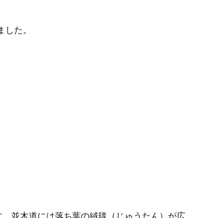
ました。
す。並木道には落ち葉の絨毯（じゅうたん）が広