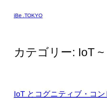
内
容
iBe .TOKYO
を
ス
キ
ッ
プ
カテゴリー:
IoT ~
IoT とコグニティブ・コ