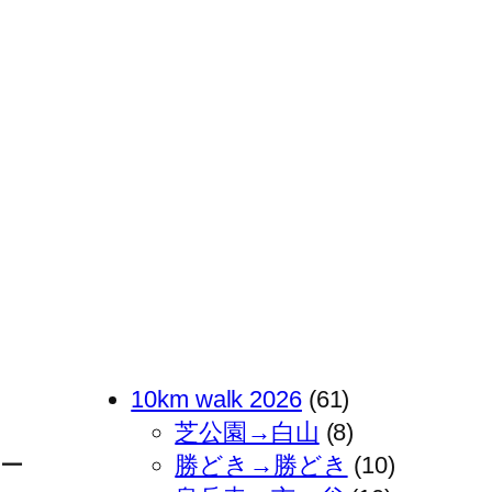
10km walk 2026
(61)
芝公園→白山
(8)
ュー
勝どき→勝どき
(10)