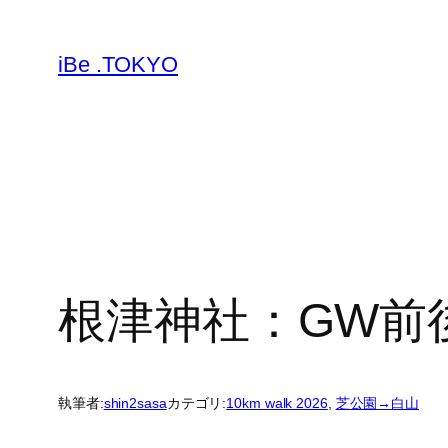
内
容
iBe .TOKYO
を
ス
キ
ッ
プ
根津神社：GW前
執筆者:
shin2sasa
カテゴリ:
10km walk 2026
, 
芝公園→白山