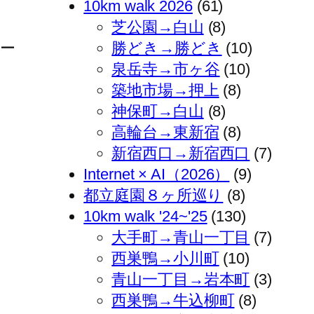
10km walk 2026
(61)
芝公園→白山
(8)
ュー
勝どき→勝どき
(10)
泉岳寺→市ヶ谷
(10)
築地市場→押上
(8)
神保町→白山
(8)
高輪台→東新宿
(8)
新宿西口→新宿西口
(7)
Internet × AI（2026）
(9)
都立庭園８ヶ所巡り
(8)
10km walk '24~'25
(130)
大手町→青山一丁目
(7)
西巣鴨→小川町
(10)
青山一丁目→岩本町
(3)
西巣鴨→牛込柳町
(8)