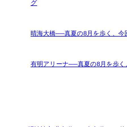
グ
晴海大橋──真夏の8月を歩く、
有明アリーナ──真夏の8月を歩