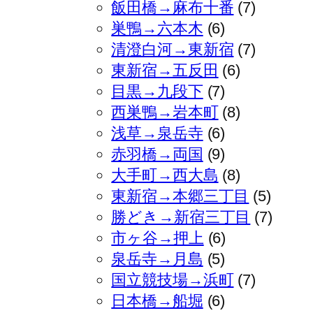
飯田橋→麻布十番
(7)
巣鴨→六本木
(6)
清澄白河→東新宿
(7)
東新宿→五反田
(6)
目黒→九段下
(7)
西巣鴨→岩本町
(8)
浅草→泉岳寺
(6)
赤羽橋→両国
(9)
大手町→西大島
(8)
東新宿→本郷三丁目
(5)
勝どき→新宿三丁目
(7)
市ヶ谷→押上
(6)
泉岳寺→月島
(5)
国立競技場→浜町
(7)
日本橋→船堀
(6)