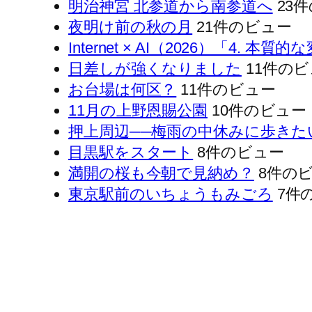
明治神宮 北参道から南参道へ
23
夜明け前の秋の月
21件のビュー
Internet × AI（2026）「4
日差しが強くなりました
11件の
お台場は何区？
11件のビュー
11月の上野恩賜公園
10件のビュー
押上周辺──梅雨の中休みに歩きた
目黒駅をスタート
8件のビュー
満開の桜も今朝で見納め？
8件の
東京駅前のいちょうもみごろ
7件