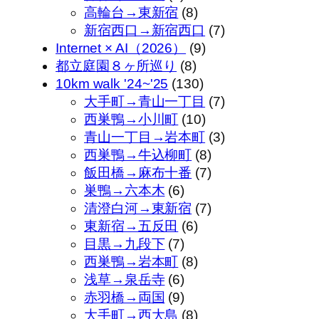
高輪台→東新宿
(8)
新宿西口→新宿西口
(7)
Internet × AI（2026）
(9)
都立庭園８ヶ所巡り
(8)
10km walk '24~'25
(130)
大手町→青山一丁目
(7)
西巣鴨→小川町
(10)
青山一丁目→岩本町
(3)
西巣鴨→牛込柳町
(8)
飯田橋→麻布十番
(7)
巣鴨→六本木
(6)
清澄白河→東新宿
(7)
東新宿→五反田
(6)
目黒→九段下
(7)
西巣鴨→岩本町
(8)
浅草→泉岳寺
(6)
赤羽橋→両国
(9)
大手町→西大島
(8)