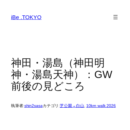
内
容
iBe .TOKYO
を
ス
キ
ッ
プ
神田・湯島（神田明
神・湯島天神）：GW
前後の見どころ
執筆者:
shin2sasa
カテゴリ:
芝公園→白山
, 
10km walk 2026