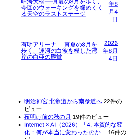
晴海大橋──真夏の8月を歩く、
年8
今回のウォーキングを締めくく
月4
る天空のラストステージ
日
2026
有明アリーナ──真夏の8月を
歩く、運河の白波を模した湾
年8月
岸の白亜の殿堂
4日
明治神宮 北参道から南参道へ
22件の
ビュー
夜明け前の秋の月
19件のビュー
Internet × AI（2026）「4. 本質的な変
化：何が本当に変わったのか」
16件の