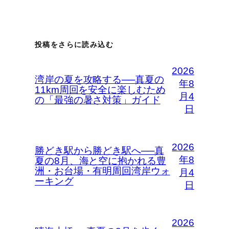
投稿をさらに読み込む
2026
湾岸の夏を攻略する──真夏の
年8
11km周回を安全に楽しむため
月4
の「最強の暑さ対策」ガイド
日
2026
勝どき駅から勝どき駅へ──真
年8
夏の8月、海と空に抱かれる豊
洲・お台場・有明周回湾岸ウォ
月4
ーキング
日
2026