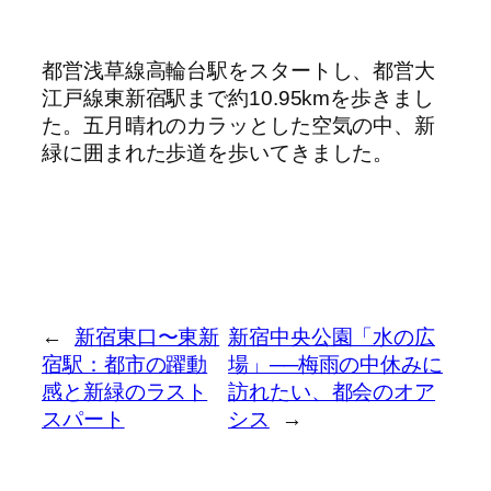
都営浅草線高輪台駅をスタートし、都営大
江戸線東新宿駅まで約10.95kmを歩きまし
た。五月晴れのカラッとした空気の中、新
緑に囲まれた歩道を歩いてきました。
←
新宿東口〜東新
新宿中央公園「水の広
宿駅：都市の躍動
場」──梅雨の中休みに
感と新緑のラスト
訪れたい、都会のオア
スパート
シス
→