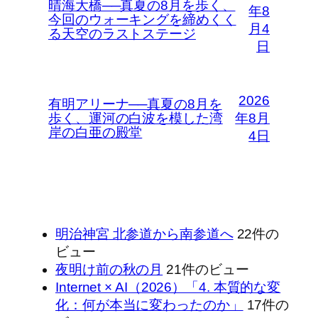
晴海大橋──真夏の8月を歩く、
年8
今回のウォーキングを締めくく
月4
る天空のラストステージ
日
2026
有明アリーナ──真夏の8月を
歩く、運河の白波を模した湾
年8月
岸の白亜の殿堂
4日
明治神宮 北参道から南参道へ
22件の
ビュー
夜明け前の秋の月
21件のビュー
Internet × AI（2026）「4. 本質的な変
化：何が本当に変わったのか」
17件の