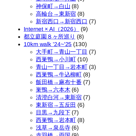
神保町→白山
(8)
高輪台→東新宿
(8)
新宿西口→新宿西口
(7)
Internet × AI（2026）
(9)
都立庭園８ヶ所巡り
(8)
10km walk '24~'25
(130)
大手町→青山一丁目
(7)
西巣鴨→小川町
(10)
青山一丁目→岩本町
(3)
西巣鴨→牛込柳町
(8)
飯田橋→麻布十番
(7)
巣鴨→六本木
(6)
清澄白河→東新宿
(7)
東新宿→五反田
(6)
目黒→九段下
(7)
西巣鴨→岩本町
(8)
浅草→泉岳寺
(6)
赤羽橋→両国
(9)