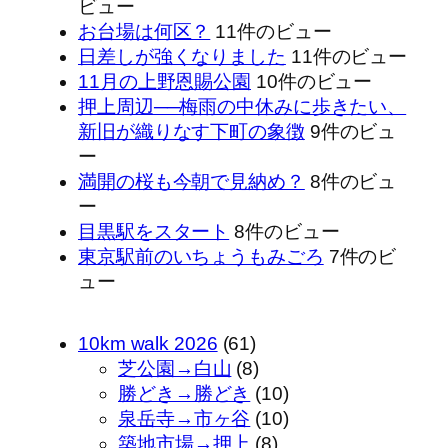
ビュー
お台場は何区？
11件のビュー
日差しが強くなりました
11件のビュー
11月の上野恩賜公園
10件のビュー
押上周辺──梅雨の中休みに歩きたい、
新旧が織りなす下町の象徴
9件のビュ
ー
満開の桜も今朝で見納め？
8件のビュ
ー
目黒駅をスタート
8件のビュー
東京駅前のいちょうもみごろ
7件のビ
ュー
10km walk 2026
(61)
芝公園→白山
(8)
勝どき→勝どき
(10)
泉岳寺→市ヶ谷
(10)
築地市場→押上
(8)