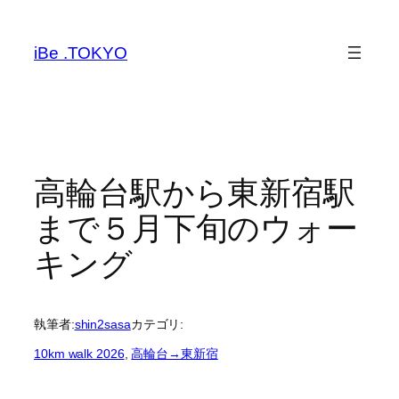
内
容
iBe .TOKYO
を
ス
キ
ッ
プ
高輪台駅から東新宿駅
まで５月下旬のウォー
キング
執筆者:
shin2sasa
カテゴリ:
10km walk 2026
, 
高輪台→東新宿