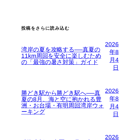
投稿をさらに読み込む
2026
湾岸の夏を攻略する──真夏の
年8
11km周回を安全に楽しむため
月4
の「最強の暑さ対策」ガイド
日
2026
勝どき駅から勝どき駅へ──真
年8
夏の8月、海と空に抱かれる豊
洲・お台場・有明周回湾岸ウォ
月4
ーキング
日
2026